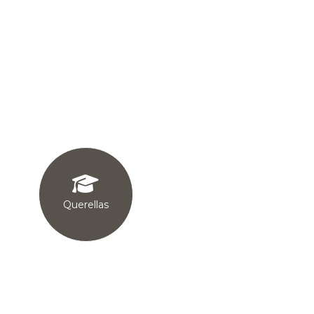
Servicios en línea


Querellas
Consultas


Licencias y
Repórtalo
Certificaciones