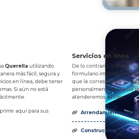
Servicios en línea
na
Querella
utilizando
De lo contrario, si desea rad
manera más fácil, segura y
formulario impreso, por fa
vicios en línea, debe tener
que le corresponda, compl
emas. Si aún no está
personalmente a una de nu
ácilmente.
atenderemos su caso.
oprimir aquí para sus
Arrendamiento-Obras 

Construccion
