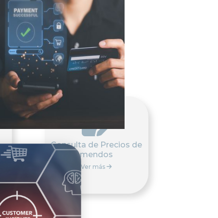

Consulta de Precios de
Medicamendos
Ver más
