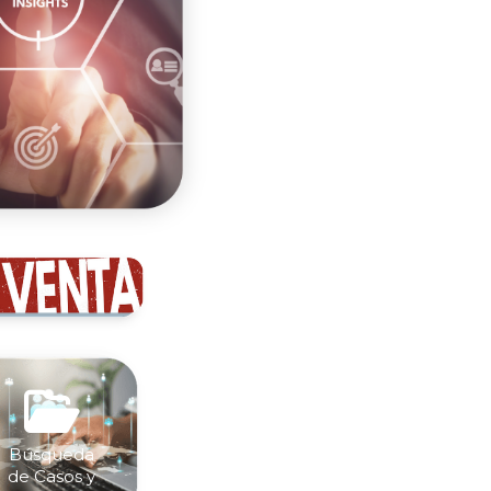

Búsqueda
de Casos y