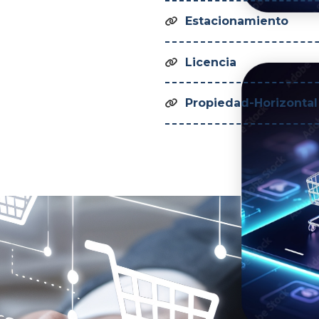
Estacionamiento

Licencia

Propiedad-Horizontal
