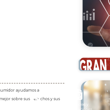
sumidor ayudamos a


mejor sobre sus derechos y sus
Licencias y
s
Repórtalo
Certificaciones