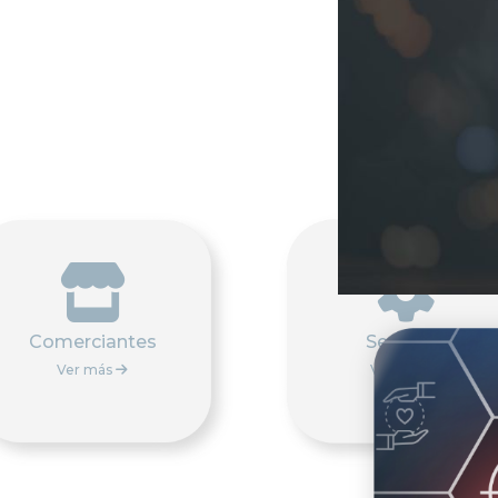


Comerciantes
Servicios
Ver más
Ver más

