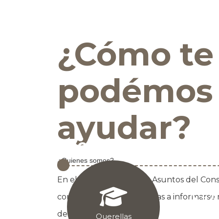
¿Cómo te
podémos
ayudar?
Servicios en línea
¿Quienes somos?
En el Departamento de Asuntos del Con


consumidores y a empresas a informarse 
Consulta
deberes.
Querellas