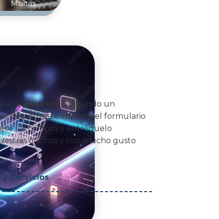
Multas
icar la
Querella
utilizando un
vor descargue e imprima el formulario
ete los campos y entréguelo
estras oficinas y con mucho gusto
y Servicios