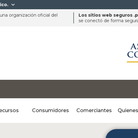
ico.

na organización oficial del
Los sitios web seguros .
se conectó de forma segura 
A
C
ecursos
Consumidores
Comerciantes
Quiene