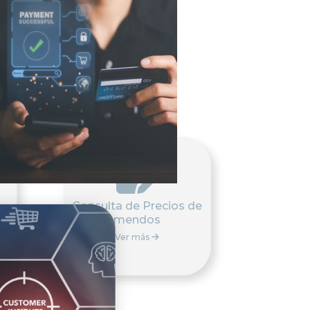

Consulta de Precios de
Medicamendos
Ver más
