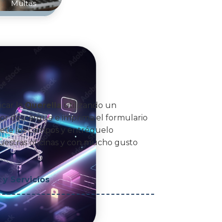
Multas
icar la
Querella
utilizando un
vor descargue e imprima el formulario
ete los campos y entréguelo
estras oficinas y con mucho gusto
y Servicios