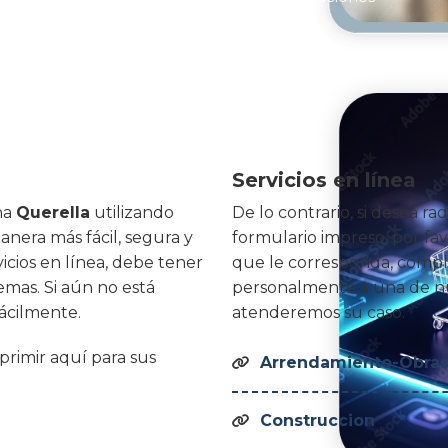
Servicios en línea
na
Querella
utilizando
De lo contrario, si desea rad
manera más fácil, segura y
formulario impreso, por fa
vicios en línea, debe tener
que le corresponda, compl
emas. Si aún no está
personalmente a una de nu
ácilmente.
atenderemos su caso.
oprimir aquí para sus
Arrendamiento-Obras 

Construccion
