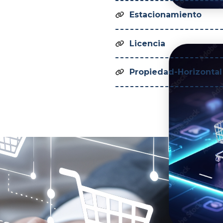
Estacionamiento

Licencia

Propiedad-Horizontal
