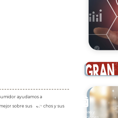
sumidor ayudamos a


mejor sobre sus derechos y sus
Licencias y
s
Repórtalo
Certificaciones