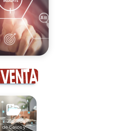

Búsqueda
de Casos y