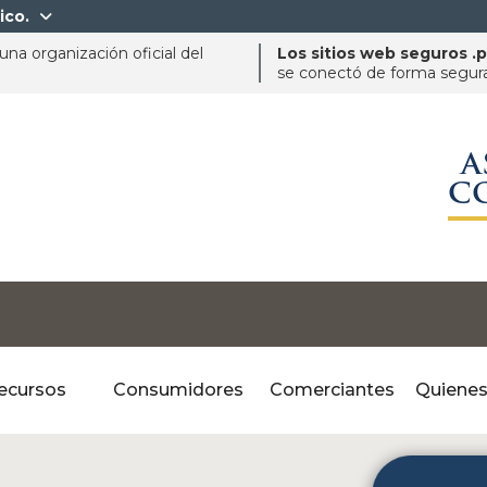
ico.

na organización oficial del
Los sitios web seguros .
se conectó de forma segura 
A
C
ecursos
Consumidores
Comerciantes
Quiene